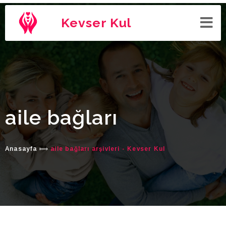
Kevser Kul
aile bağları
Anasayfa
⟾
aile bağları arşivleri - Kevser Kul