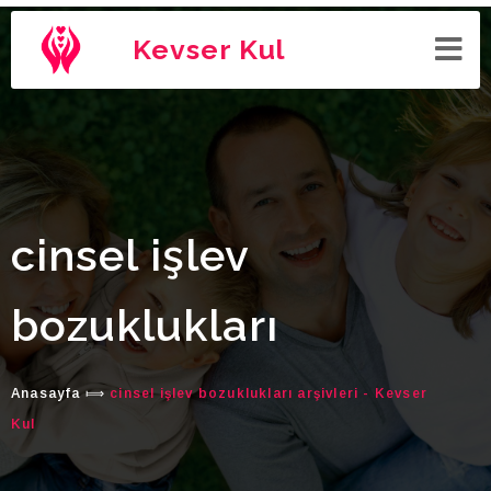
Kevser Kul
cinsel işlev
bozuklukları
Anasayfa
⟾
cinsel işlev bozuklukları arşivleri - Kevser
Kul