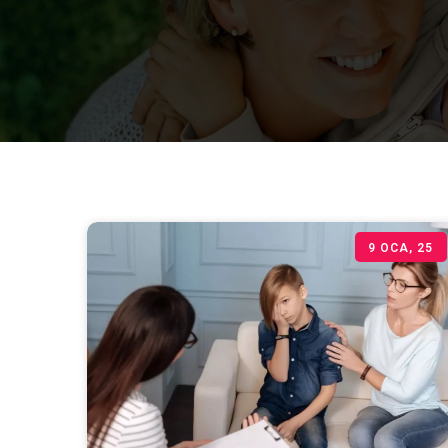
9
OCA, 25