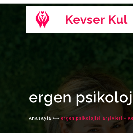
Kevser Kul
ergen psikoloj
Anasayfa
⟾
ergen psikolojisi arşivleri - K