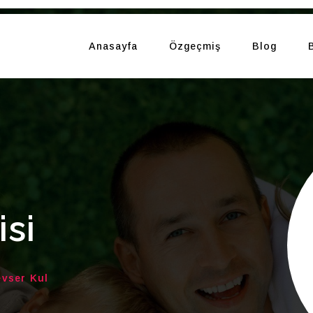
Anasayfa
Özgeçmiş
Blog
isi
evser Kul